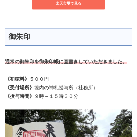
楽天市場で見る
御朱印
通常の御朱印を御朱印帳に直書きしていただきました。
《初穂料》
５００円
《受付場所》
境内の神札授与所（社務所）
《授与時間》
９時～１５時３０分