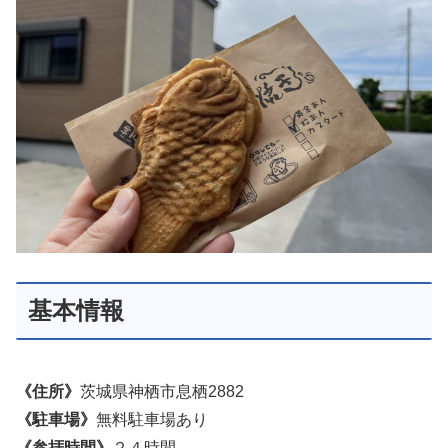
基本情報
《住所》
茨城県神栖市息栖2882
《駐車場》
無料駐車場あり
《参拝時間》
２４時間