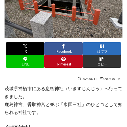
X
Facebook
はてブ
LINE
Pinterest
コピー
2026.06.11
2026.07.19
茨城県神栖市にある息栖神社（いきすじんじゃ）へ行って
きました。
鹿島神宮、香取神宮と並ぶ「東国三社」のひとつとして知
られる神社です。