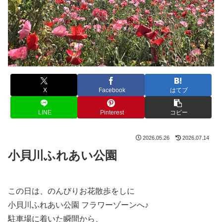
X
Facebook
はてブ
LINE
Pinterest
コピー
2026.05.26
2026.07.14
小貝川ふれあい公園
この日は、のんびりお花散歩をしに
小貝川ふれあい公園 フラワーゾーンへ♪
駐車場に着いた瞬間から、