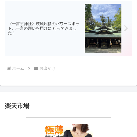
《一言主神社》茨城屈指のパワースポッ
ト…一言の願いを届けに 行ってきまし
た！
ホーム
お出かけ
楽天市場