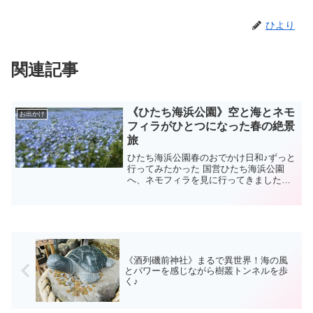
ひより
関連記事
《ひたち海浜公園》空と海とネモ
お出かけ
フィラがひとつになった春の絶景
旅
ひたち海浜公園春のおでかけ日和♪ずっと
行ってみたかった 国営ひたち海浜公園
へ、ネモフィラを見に行ってきました
♡SNSやTVでは、見ていたけれど、実際
に見た景色は想像以上！みはらしの丘一
面に広がる、ふわふわの青いお花たち。
まるで空とつながっ...
《酒列磯前神社》まるで異世界！海の風
とパワーを感じながら樹叢トンネルを歩
く♪