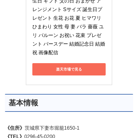
生日 ギフト 父の日 おまかせ ア
レンジメント Sサイズ 誕生日プ
レゼント 生花 お花 夏 ヒマワリ 
ひまわり 女性 母 妻 バラ 薔薇 ユ
リ バルーン お祝い 花束 プレゼ
ント バースデー 結婚記念日 結婚
祝 画像配信
楽天市場で見る
基本情報
《住所》
茨城県下妻市堀籠1650-1
《TEL》
0296-45-0200