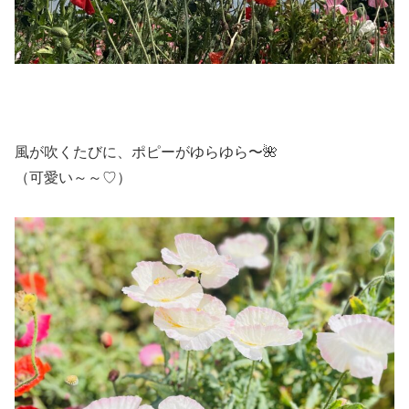
風が吹くたびに、ポピーがゆらゆら〜🌺
（可愛い～～♡）