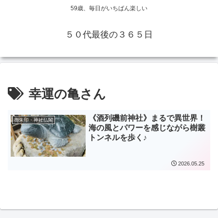
59歳、毎日がいちばん楽しい
５０代最後の３６５日
幸運の亀さん
《酒列磯前神社》まるで異世界！
御朱印・神社仏閣
海の風とパワーを感じながら樹叢
トンネルを歩く♪
2026.05.25