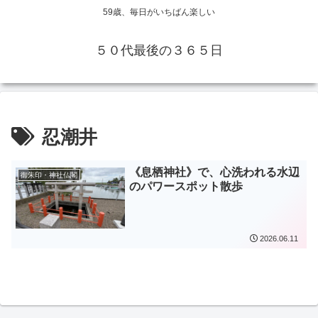
59歳、毎日がいちばん楽しい
５０代最後の３６５日
忍潮井
《息栖神社》で、心洗われる水辺
御朱印・神社仏閣
のパワースポット散歩
2026.06.11