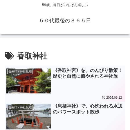
59歳、毎日がいちばん楽しい
５０代最後の３６５日
香取神社
《香取神宮》を、のんびり散策！
御朱印・神社仏閣
歴史と自然に癒やされる神社旅
2026.06.12
《息栖神社》で、心洗われる水辺
御朱印・神社仏閣
のパワースポット散歩